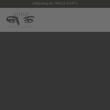
Direkt zum Seiteninhalt
call@aimg.de | 08222 411071
Menü überspringen